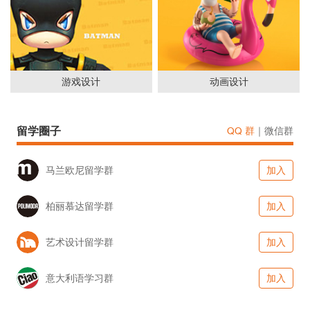
游戏设计
动画设计
留学圈子
QQ 群
｜
微信群
马兰欧尼留学群
加入
柏丽慕达留学群
加入
艺术设计留学群
加入
意大利语学习群
加入