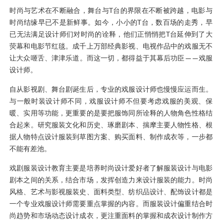
时尚与艺术在不断融合，舞台与T台的界限在不断被跨越，电影与
时尚结缘早已不是新鲜事。如今，小小的T台，数百场的走秀，早
已无法满足设计师们对时尚的诠释，他们正悄悄把T台延伸到了大
荧幕和电影节红毯。成千上万部经典影视、电视作品中的戏服无不
让大众咂舌、津津乐道。而这一切，都得益于其幕后功臣——戏服
设计师。
自从影视剧、舞台剧诞生后，专业的戏服设计师也慢慢应运而生。
与一般时装设计师不同，戏服设计师不但要考虑戏服的美观、保
暖、实用等功能，更重要的是要把服饰同所诠释的人物角色性格结
合起来。研究服装文化和历史、琢磨剧本、揣摩主要人物性格、根
据人物特点设计服装到草图方案、购买面料、制作成衣等，一步都
不能有差池。
戏剧服装设计教育主要是培养时尚设计爱好者了解服装设计与电影
剧本之间的关系，结合市场，发挥创造力来设计服装的能力。时尚
风格、艺术与影视服装史、面料类型、纺织品设计、配饰设计都是
一个专业戏服设计师需要重点掌握的内容。而服装设计偏重结合时
尚趋势和市场动态设计成衣，更注重面料的掌握和成衣设计制作方