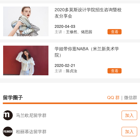
2020多莫斯设计学院招生咨询暨校
友分享会
2020-04-03
主讲：
王修然、储思园
查看
学姐带你逛NABA（米兰新美术学
院）
2020-02-21
主讲：
陈贞汝
查看
留学圈子
QQ 群
｜
微信群
马兰欧尼留学群
加入
柏丽慕达留学群
加入