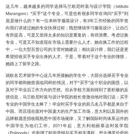
这几年，越来越多的同学选择马兰欧尼时装与设计学院（Istituto
Marangoni）“买手”这个专业，可是也有很多同学在询问“买手”到
底是做什么的？有一位本科学服装设计，有3年工作经验的同学曾
向我们讲述过她的专业抉择过程：既想继续学习服装设计，让自己
有所提高，可是又觉得太多的知识是重复的，有些浪费。考虑过换
专业，可是又不知道现在市场上需要什么人才。她在换工作的过程
中，一位大型百货公司的主管对她建议：相比设计师，我们还是更
希望招收买手专业出身的人才。于是，带着对于这个专业的憧憬，
她踏上了留学之路。
就欧名艺术留学中心这几年所接触的学生中，大部分选择买手专业
的同学都和她曾面临同样的情况，对于“买手”这个职业的困惑，以
及对于毕业后工作方向的茫然。但从学校方面则得到了更积极的反
馈信息，马兰欧尼时装与设计学院的校长曾激动地对我们说：买手
专业的中国学生太棒了！毕业时买手专业的前几名几乎都是来自于
中国。而且现在面对中国庞大的生产加工市场，意大利以及国外的
品牌都愿意招收既熟悉中国市场规律，又了解国际时尚体系运作的
中国学生为他们工作。2011年起，意大利柏丽慕达时装学院
（Polimoda）也新增了时尚营销与买手相关课程，想去佛罗伦萨的