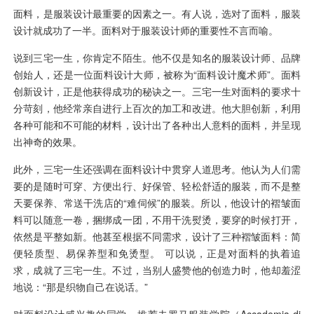
面料，是服装设计最重要的因素之一。有人说，选对了面料，服装
设计就成功了一半。面料对于服装设计师的重要性不言而喻。
说到三宅一生，你肯定不陌生。他不仅是知名的服装设计师、品牌
创始人，还是一位面料设计大师，被称为“面料设计魔术师”。面料
创新设计，正是他获得成功的秘诀之一。三宅一生对面料的要求十
分苛刻，他经常亲自进行上百次的加工和改进。他大胆创新，利用
各种可能和不可能的材料，设计出了各种出人意料的面料，并呈现
出神奇的效果。
此外，三宅一生还强调在面料设计中贯穿人道思考。他认为人们需
要的是随时可穿、方便出行、好保管、轻松舒适的服装，而不是整
天要保养、常送干洗店的“难伺候”的服装。所以，他设计的褶皱面
料可以随意一卷，捆绑成一团，不用干洗熨烫，要穿的时候打开，
依然是平整如新。他甚至根据不同需求，设计了三种褶皱面料：简
便轻质型、易保养型和免烫型。 可以说，正是对面料的执着追
求，成就了三宅一生。不过，当别人盛赞他的创造力时，他却羞涩
地说：“那是织物自己在说话。”